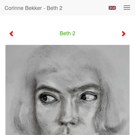
Corinne Bekker - Beth 2
Tog
navi
Beth 2