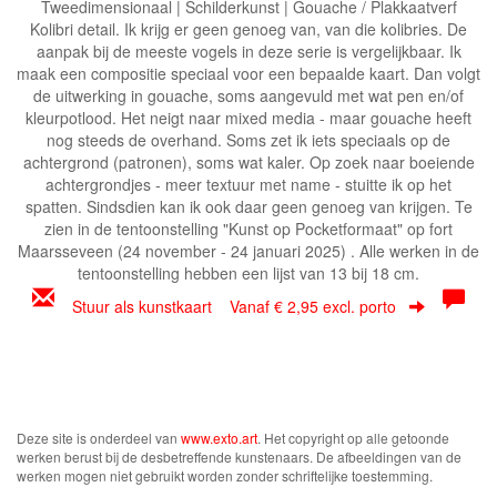
Tweedimensionaal | Schilderkunst | Gouache / Plakkaatverf
Kolibri detail. Ik krijg er geen genoeg van, van die kolibries. De
aanpak bij de meeste vogels in deze serie is vergelijkbaar. Ik
maak een compositie speciaal voor een bepaalde kaart. Dan volgt
de uitwerking in gouache, soms aangevuld met wat pen en/of
kleurpotlood. Het neigt naar mixed media - maar gouache heeft
nog steeds de overhand. Soms zet ik iets speciaals op de
achtergrond (patronen), soms wat kaler. Op zoek naar boeiende
achtergrondjes - meer textuur met name - stuitte ik op het
spatten. Sindsdien kan ik ook daar geen genoeg van krijgen. Te
zien in de tentoonstelling "Kunst op Pocketformaat" op fort
Maarsseveen (24 november - 24 januari 2025) . Alle werken in de
tentoonstelling hebben een lijst van 13 bij 18 cm.
Stuur als kunstkaart
Vanaf € 2,95 excl. porto
Deze site is onderdeel van
www.exto.art
. Het copyright op alle getoonde
werken berust bij de desbetreffende kunstenaars. De afbeeldingen van de
werken mogen niet gebruikt worden zonder schriftelijke toestemming.